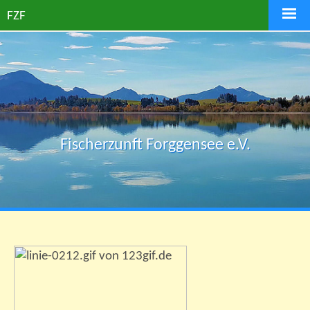
FZF
Fischerzunft Forggensee e.V.